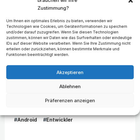
brauchen wir Ihre
Zustimmung?
Um Ihnen ein optimales Erlebnis zu bieten, verwenden wir
Technologien wie Cookies, um Geräteinformationen zu speichern
und/oder darauf zuzugreifen. Wenn Sie diesen Technologien
zustimmen, können wir Daten wie das Surfverhalten oder eindeutige
Klicke hier, um Marketing-Cookies zu
IDs auf dieser Website verarbeiten. Wenn Sie Ihre Zustimmung nicht
erteilen oder zurückziehen, können bestimmte Merkmale und
akzeptieren und diesen Inhalt zu
Funktionen beeinträchtigt werden.
aktivieren
Akzeptieren
Ablehnen
Präferenzen anzeigen
#
Android
#
Entwickler