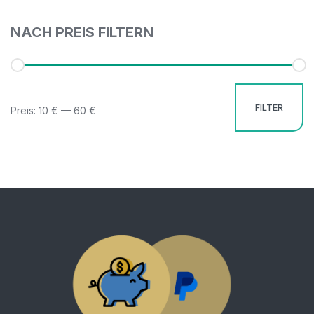
NACH PREIS FILTERN
FILTER
Preis:
10 €
—
60 €
Mi
Ma
Pr
Pr