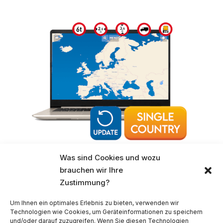
Was sind Cookies und wozu
brauchen wir Ihre
Zustimmung?
PC/Pocket Navigator 26 LKW Ein Land Update
Um Ihnen ein optimales Erlebnis zu bieten, verwenden wir
Technologien wie Cookies, um Geräteinformationen zu speichern
100,00
€
und/oder darauf zuzugreifen. Wenn Sie diesen Technologien