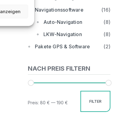
Navigationssoftware
(16)
 anzeigen
Auto-Navigation
(8)
LKW-Navigation
(8)
Pakete GPS & Software
(2)
NACH PREIS FILTERN
FILTER
Preis:
80 €
—
190 €
Min.
Max.
Preis
Preis