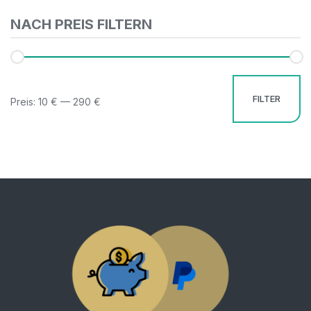
NACH PREIS FILTERN
FILTER
Preis:
10 €
—
290 €
Mi
Ma
Pr
Pr