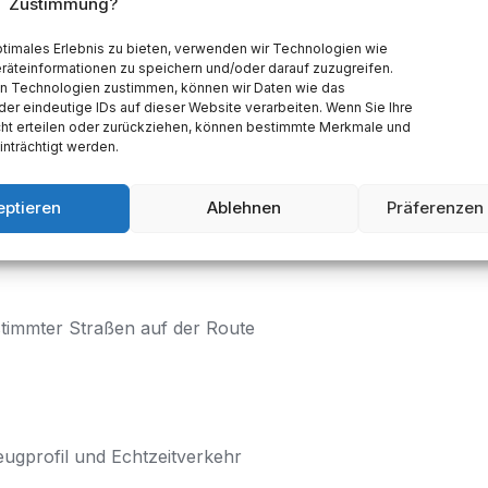
Zustimmung?
ptimales Erlebnis zu bieten, verwenden wir Technologien wie
räteinformationen zu speichern und/oder darauf zuzugreifen.
n Technologien zustimmen, können wir Daten wie das
der eindeutige IDs auf dieser Website verarbeiten. Wenn Sie Ihre
Interest oder GPS-Koordinaten
ht erteilen oder zurückziehen, können bestimmte Merkmale und
nträchtigt werden.
eptieren
Ablehnen
Präferenzen
ung
timmter Straßen auf der Route
ugprofil und Echtzeitverkehr