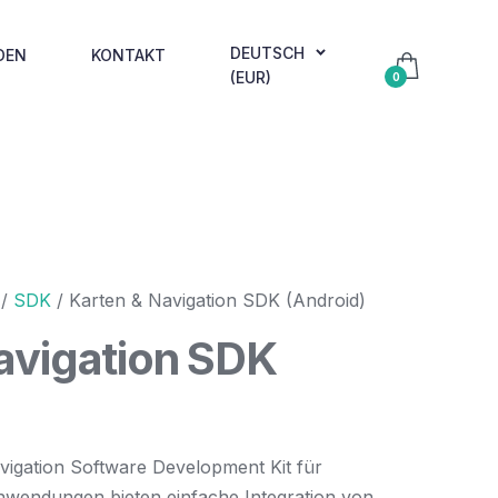
DEUTSCH
DEN
KONTAKT
(EUR)
0
/
SDK
/ Karten & Navigation SDK (Android)
avigation SDK
igation Software Development Kit für
nwendungen bieten einfache Integration von