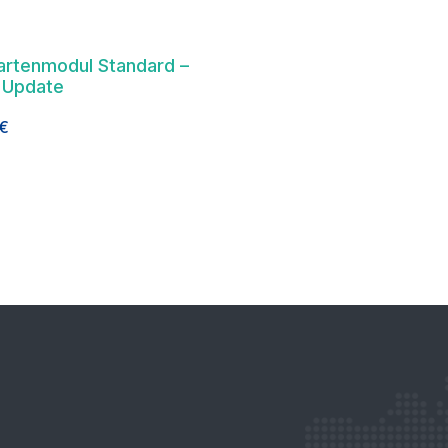
rtenmodul Standard –
 Update
€