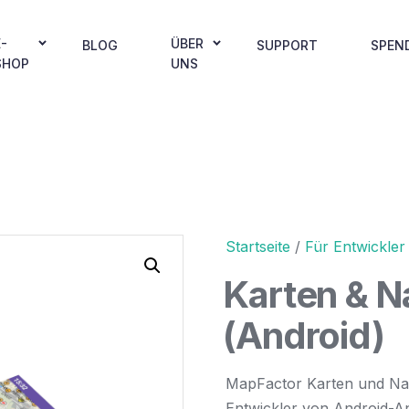
E-
ÜBER
BLOG
SUPPORT
SPEN
SHOP
UNS
Startseite
/
Für Entwickler
Karten & N
(Android)
MapFactor Karten und Nav
Entwickler von Android-A