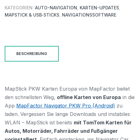
Europa
KATEGORIEN:
AUTO-NAVIGATION
,
KARTEN-UPDATES
,
64
MAPSTICK & USB‑STICKS
,
NAVIGATIONSSOFTWARE
GB
Menge
BESCHREIBUNG
MapStick PKW Karten Europa von MapFactor beitet
den schnellsten Weg,
offline Karten von Europa
in die
App
MapFactor Navigator PKW Pro (Android)
zu
laden. Vergessen Sie lange Downloads und instabiles
WLAN – MapStick ist bereits
mit TomTom Karten für
Autos, Motorräder, Fahrräder und Fußgänger
vorinstalliert
. Einfach einstecken, ins Navigator Car