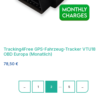
Tracking4Free GPS-Fahrzeug-Tracker VTU18
OBD Europa (Monatlich)
78,50
€
…
←
1
2
5
→