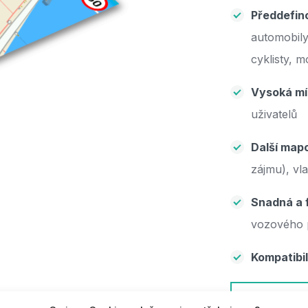
Předdefino
automobily
cyklisty, m
Vysoká mí
uživatelů
Další mapo
zájmu), vla
Snadná a f
vozového p
Kompatibil
NAVŠTIVT