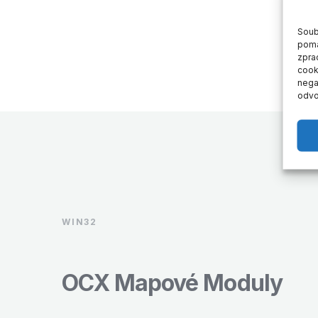
Soub
pomá
zpra
cook
negat
odvo
WIN32
OCX Mapové Moduly