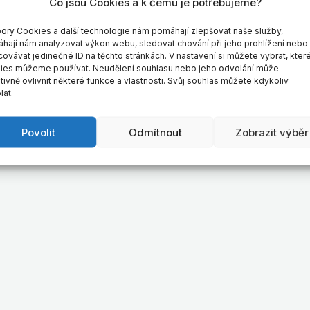
Co jsou Cookies a k čemu je potřebujeme?
ory Cookies a další technologie nám pomáhají zlepšovat naše služby,
hají nám analyzovat výkon webu, sledovat chování při jeho prohlížení nebo
covávat jedinečné ID na těchto stránkách. V nastavení si můžete vybrat, kter
ies můžeme používat. Neudělení souhlasu nebo jeho odvolání může
ivně ovlivnit některé funkce a vlastnosti. Svůj souhlas můžete kdykoliv
lat.
Povolit
Odmítnout
Zobrazit výběr