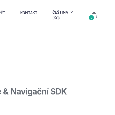
ČEŠTINA
PĚT
KONTAKT
(KČ)
0
 & Navigační SDK