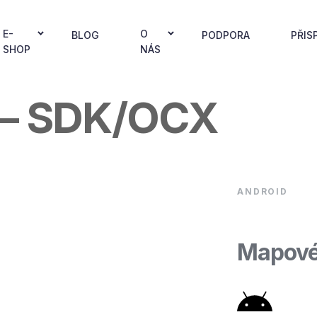
E-
O
BLOG
PODPORA
PŘIS
SHOP
NÁS
e – SDK/OCX
ANDROID
Mapové