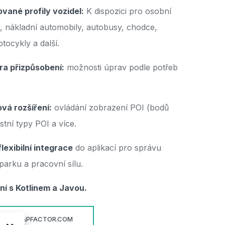
vané profily vozidel:
K dispozici pro osobní
, nákladní automobily, autobusy, chodce,
otocykly a další.
ra přizpůsobení:
možnosti úprav podle potřeb
vá rozšíření:
ovládání zobrazení POI (bodů
stní typy POI a více.
lexibilní integrace
do aplikací pro správu
arku a pracovní sílu.
ní s Kotlinem a Javou.
E SDK.MAPFACTOR.COM