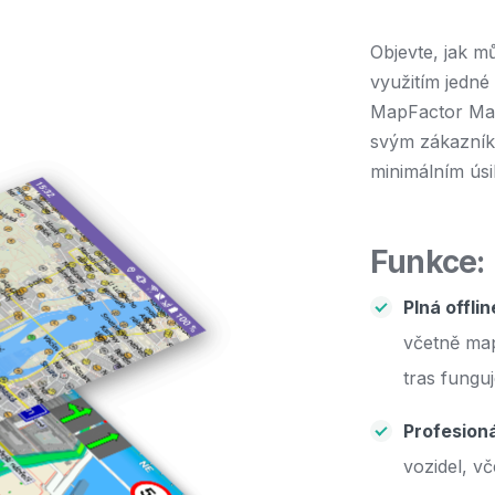
Objevte, jak mů
využitím jedné
MapFactor Map
svým zákazníků
minimálním úsi
Funkce:
Plná offli
včetně map
tras fungu
Profesioná
vozidel, v