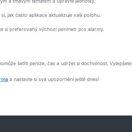
ětlým a tmavým tématem a upravte jednotky.
 si, jak často aplikace aktualizuje vaši polohu.
te si preferovaný výchozí perimetr pro alarmy.
může šetřit peníze, čas a udržet si dochvilnost. Vylepšete
arma
a nastavte si svá upozornění ještě dnes!