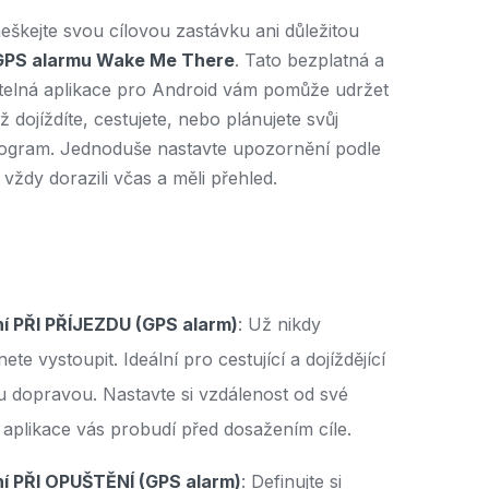
škejte svou cílovou zastávku ani důležitou
GPS alarmu Wake Me There
. Tato bezplatná a
telná aplikace pro Android vám pomůže udržet
už dojíždíte, cestujete, nebo plánujete svůj
ogram. Jednoduše nastavte upozornění podle
vždy dorazili včas a měli přehled.
í PŘI PŘÍJEZDU (GPS alarm)
: Už nikdy
e vystoupit. Ideální pro cestující a dojíždějící
dopravou. Nastavte si vzdálenost od své
 aplikace vás probudí před dosažením cíle.
í PŘI OPUŠTĚNÍ (GPS alarm)
: Definujte si