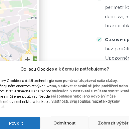
perimetr k
domova, a 
hranici obla
Časové up
bez použit
Upozornění
dne v týdn
Co jsou Cookies a k čemu je potřebujeme?
Různé mož
ory Cookies a další technologie nám pomáhají zlepšovat naše služby,
hají nám analyzovat výkon webu, sledovat chování při jeho prohlížení nebo
covávat jedinečné ID na těchto stránkách. V nastavení si můžete vybrat, kter
ies můžeme používat. Neudělení souhlasu nebo jeho odvolání může
ivně ovlivnit některé funkce a vlastnosti. Svůj souhlas můžete kdykoliv
lat.
Povolit
Odmítnout
Zobrazit výběr