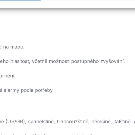
ed na mapu.
jeho hlasitost, včetně možnosti postupného zvyšování.
ornění.
i alarmy podle potřeby.
ě (US/GB), španělštině, francouzštině, němčině, italštině, p