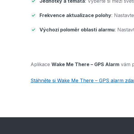
Jednotky a témata
: Vyberte si mezi sv
Frekvence aktualizace polohy
: Nastavte
Výchozí poloměr oblasti alarmu
: Nastav
Aplikace
Wake Me There – GPS Alarm
vám po
Stáhněte si Wake Me There – GPS alarm zd