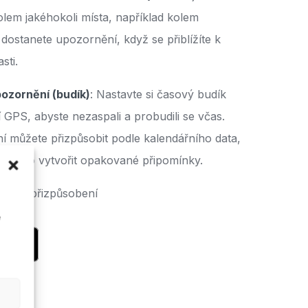
olem jakéhokoli místa, například kolem
dostanete upozornění, když se přiblížíte k
sti.
ozornění (budík)
: Nastavte si časový budík
í GPS, abyste nezaspali a probudili se včas.
 můžete přizpůsobit podle kalendářního data,
u nebo vytvořit opakované připomínky.
nosti přizpůsobení
é