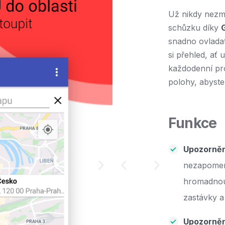
Už nikdy nezme
schůzku díky
snadno ovlada
si přehled, ať 
každodenní pr
polohy, abyste 
Funkce
Upozorněn
nezapomenet
hromadnou 
zastávky a
Upozorněn