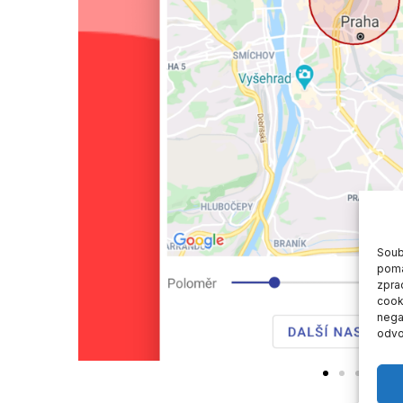
Soub
pomá
zpra
cook
negat
odvo