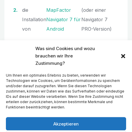
die
MapFactor
(oder einer
Installation
Navigator 7 für
Navigator 7
von
Android
PRO-Version)
ein hochwertiges USB-Kabel, um Ihr
Was sind Cookies und wozu
Telefon mit Ihrem Auto zu verbinden.
brauchen wir Ihre
Zustimmung?
Um Ihnen ein optimales Erlebnis zu bieten, verwenden wir
Technologien wie Cookies, um Geräteinformationen zu speichern
und/oder darauf zuzugreifen. Wenn Sie diesen Technologien
zustimmen, können wir Daten wie das Surfverhalten oder eindeutige
IDs auf dieser Website verarbeiten. Wenn Sie Ihre Zustimmung nicht
erteilen oder zurückziehen, können bestimmte Merkmale und
Funktionen beeinträchtigt werden.
Akzeptieren