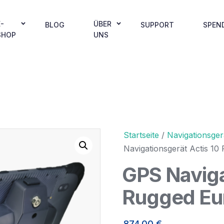
E-
ÜBER
BLOG
SUPPORT
SPEN
SHOP
UNS
Startseite
/
Navigationsger
Navigationsgerät Actis 1
GPS Naviga
Rugged Eu
874,00
€