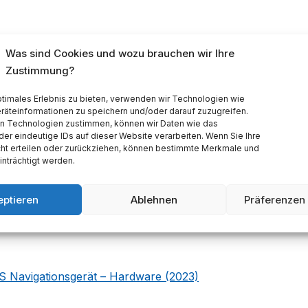
z, Frontkamera 8.0MP
Was sind Cookies und wozu brauchen wir Ihre
nte Nutzung
Zustimmung?
loge Kamera)
ptimales Erlebnis zu bieten, verwenden wir Technologien wie
räteinformationen zu speichern und/oder darauf zuzugreifen.
n Technologien zustimmen, können wir Daten wie das
der eindeutige IDs auf dieser Website verarbeiten. Wenn Sie Ihre
ht erteilen oder zurückziehen, können bestimmte Merkmale und
nträchtigt werden.
eptieren
Ablehnen
Präferenzen
 Umgebung? Das Actis 10 Rugged GPS-Navigationsgerät
men Bedingungen
, wie Temperaturen von -10 °C bis 60
S Navigationsgerät – Hardware (2023)