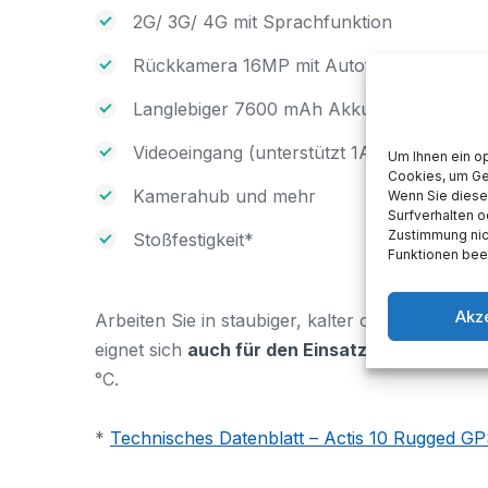
2G/ 3G/ 4G mit Sprachfunktion
Rückkamera 16MP mit Autofokus und Blit
Langlebiger 7600 mAh Akku für ausgedeh
Videoeingang (unterstützt 1AHD oder ana
Um Ihnen ein o
Cookies, um Ge
Kamerahub und mehr
Wenn Sie diese
Surfverhalten o
Zustimmung nic
Stoßfestigkeit*
Funktionen beei
Akz
Arbeiten Sie in staubiger, kalter oder heißer
eignet sich
auch für den Einsatz unter extre
°C.
*
Technisches Datenblatt – Actis 10 Rugged GP