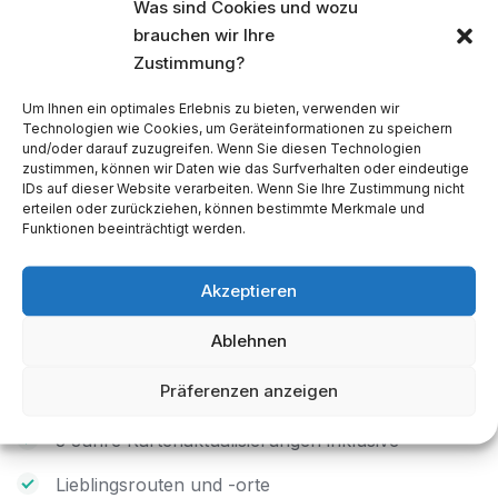
-10 °C bis 60 °C.
Was sind Cookies und wozu
brauchen wir Ihre
Zustimmung?
*
Technisches Datenblatt – Actis 8 Rugged GPS
Navigationsgerät – Hardware (2023)
Um Ihnen ein optimales Erlebnis zu bieten, verwenden wir
Technologien wie Cookies, um Geräteinformationen zu speichern
und/oder darauf zuzugreifen. Wenn Sie diesen Technologien
zustimmen, können wir Daten wie das Surfverhalten oder eindeutige
IDs auf dieser Website verarbeiten. Wenn Sie Ihre Zustimmung nicht
erteilen oder zurückziehen, können bestimmte Merkmale und
Die vorinstallierten Karten und die Navigationssoftware
Funktionen beeinträchtigt werden.
MapFactor Navigator für Android
bieten Folgendes:
Abbiegeanweisungen für die Offline-Navigation
Akzeptieren
mit Sprachansagen
Ablehnen
Professionelle Offline-Karten von TomTom für
Präferenzen anzeigen
Europa für Standardfahrzeuge
3 Jahre Kartenaktualisierungen inklusive
Lieblingsrouten und -orte