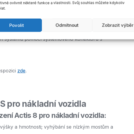
ivně ovlivnit některé funkce a vlastnosti. Svůj souhlas můžete kdykoliv
lat.
kací
Povolit
Odmítnout
Zobrazit výběr
kých systémů pomocí systémového konektoru s
ispozici
zde
.
S pro nákladní vozidla
ení Actis 8 pro nákladní vozidla:
e výšky a hmotnosti; vyhýbání se nízkým mostům a