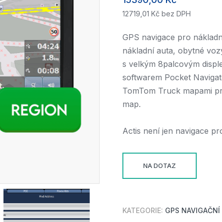
12719,01
Kč
bez DPH
GPS navigace pro nákladní 
nákladní auta, obytné voz
s velkým 8palcovým displ
softwarem Pocket Navigato
TomTom Truck mapami pro 
map.
Actis není jen navigace pr
NA DOTAZ
KATEGORIE:
GPS NAVIGAČNÍ 