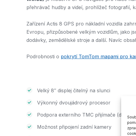
přehrávač hudby a videí, prohlížeč fotografií,
Zařízení Actis 8 GPS pro nákladní vozidla zah
Evropu, přizpůsobené velkým vozidlům, jako js
dodávky, zemědělské stroje a další. Navíc obs
Podrobnosti o
pokrytí TomTom mapami pro ka
Velký 8″ displej čitelný na slunci
Výkonný dvoujádrový procesor
Podpora externího TMC přijímače (doprav
Soub
pomá
Možnost připojení zadní kamery
zpra
cook