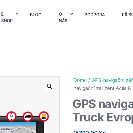
E-
O
BLOG
PODPORA
PŘIS
SHOP
NÁS
Domů
/
GPS navigační zař
navigační zařízení Actis 
GPS navigač
Truck Evro
15390,00
Kč