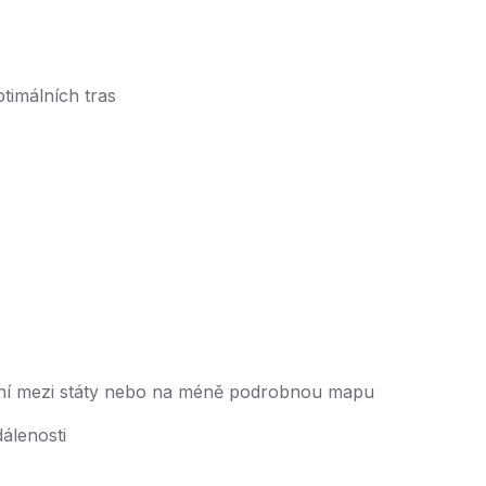
ptimálních tras
nání mezi státy nebo na méně podrobnou mapu
álenosti