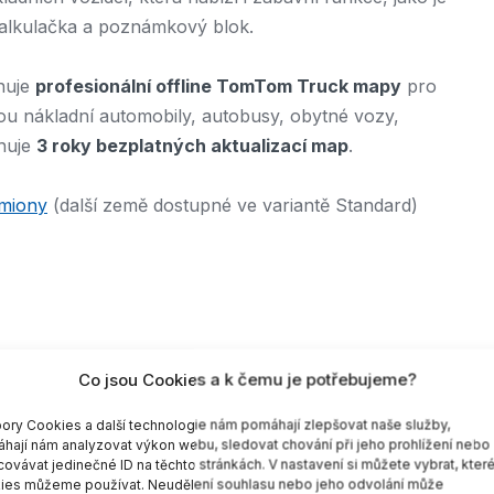
 kalkulačka a poznámkový blok.
rnuje
profesionální offline TomTom Truck mapy
pro
ou nákladní automobily, autobusy, obytné vozy,
ahuje
3 roky bezplatných aktualizací map
.
miony
(další země dostupné ve variantě Standard)
Co jsou Cookies a k čemu je potřebujeme?
ní informace)
ory Cookies a další technologie nám pomáhají zlepšovat naše služby,
hají nám analyzovat výkon webu, sledovat chování při jeho prohlížení nebo
covávat jedinečné ID na těchto stránkách. V nastavení si můžete vybrat, kter
ies můžeme používat. Neudělení souhlasu nebo jeho odvolání může