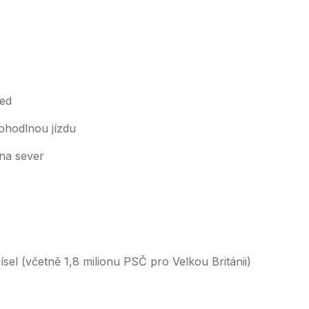
led
ohodlnou jízdu
 na sever
el (včetně 1,8 milionu PSČ pro Velkou Británii)