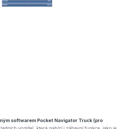
aným softwarem Pocket Navigator Truck (pro
adních vozidel, která nabízí i zábavní funkce, jako je