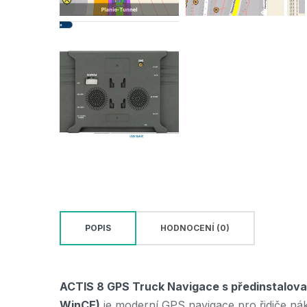
POPIS
HODNOCENÍ (0)
ACTIS 8 GPS Truck Navigace s předinstalov
WinCE)
je moderní GPS navigace pro řidiče nákl