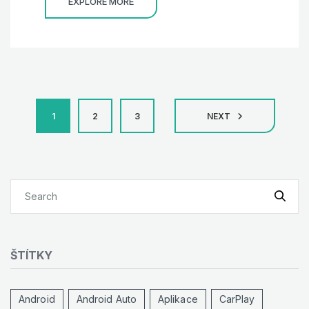
EXPLORE MORE
Stránkování
1
2
3
NEXT
příspěvků
ŠTÍTKY
Android
Android Auto
Aplikace
CarPlay