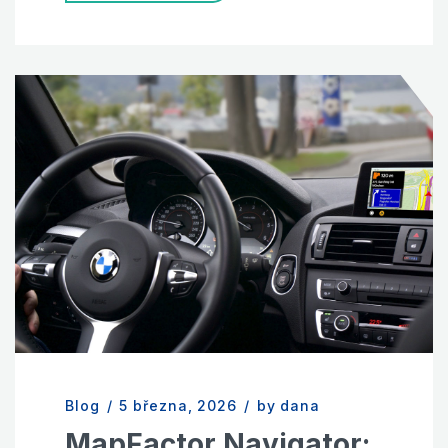
Blog
/
5 března, 2026
/
by dana
MapFactor Navigator: