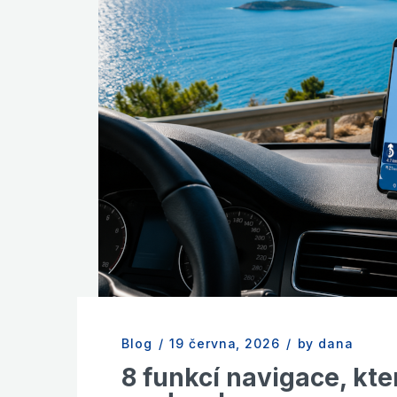
Blog
/
19 června, 2026
/
by dana
8 funkcí navigace, kt