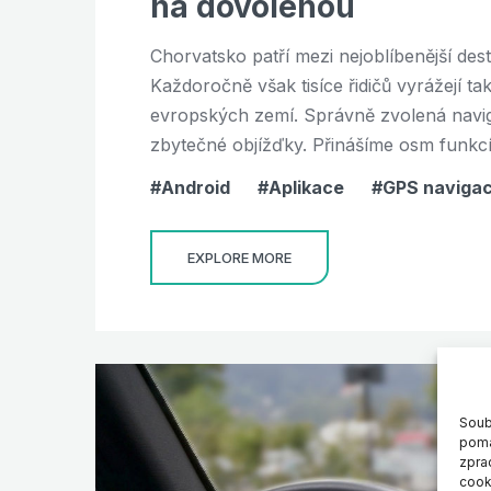
na dovolenou
Chorvatsko patří mezi nejoblíbenější dest
Každoročně však tisíce řidičů vyrážejí ta
evropských zemí. Správně zvolená naviga
zbytečné objížďky. Přinášíme osm funkcí, 
Android
Aplikace
GPS naviga
EXPLORE MORE
Soub
pomá
zpra
cook