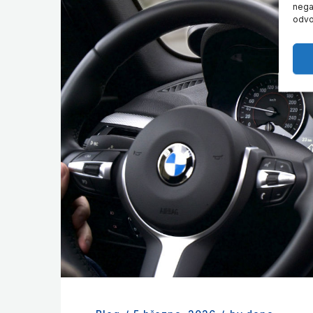
negat
odvo