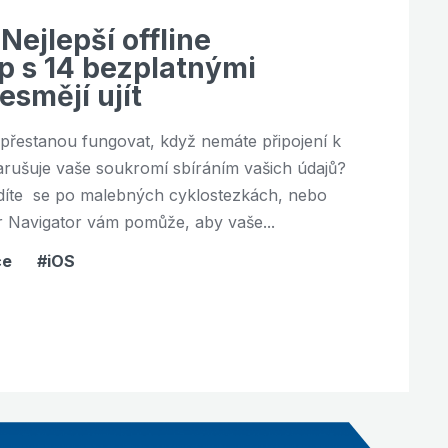
ejlepší offline
p s 14 bezplatnými
esmějí ujít
 přestanou fungovat, když nemáte připojení k
narušuje vaše soukromí sbíráním vašich údajů?
íždíte se po malebných cyklostezkách, nebo
 Navigator vám pomůže, aby vaše...
ce
iOS