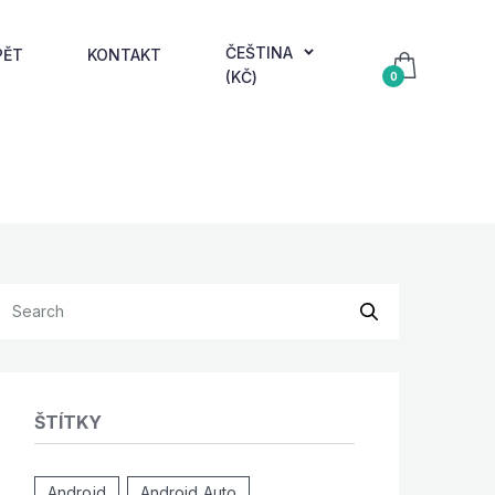
ČEŠTINA
PĚT
KONTAKT
(KČ)
0
ŠTÍTKY
Android
Android Auto