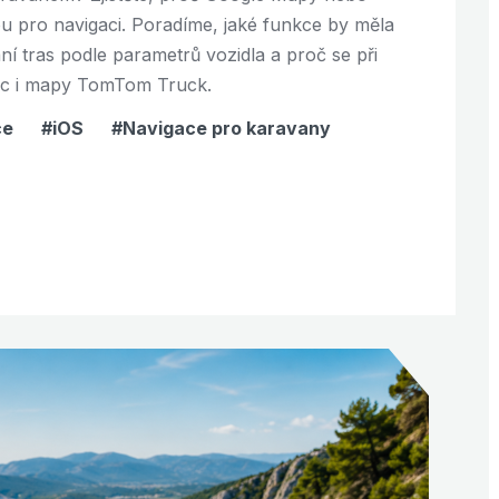
u pro navigaci. Poradíme, jaké funkce by měla
ání tras podle parametrů vozidla a proč se při
ffic i mapy TomTom Truck.
ce
iOS
Navigace pro karavany