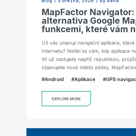
Blog
/
5 března, 2026
/
by dana
MapFactor Navigator: N
alternativa Google Ma
funkcemi, které vám n
Už vás unavují navigační aplikace, které
Internetu? Nelíbí se vám, kdy aplikace 
Ať už cestujete napříč republikou, proj
objevujete nové město pěšky, MapFactor
Android
Aplikace
GPS naviga
EXPLORE MORE