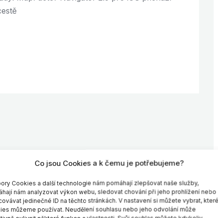
cestě
Co jsou Cookies a k čemu je potřebujeme?
ory Cookies a další technologie nám pomáhají zlepšovat naše služby,
hají nám analyzovat výkon webu, sledovat chování při jeho prohlížení nebo
covávat jedinečné ID na těchto stránkách. V nastavení si můžete vybrat, kter
ies můžeme používat. Neudělení souhlasu nebo jeho odvolání může
ivně ovlivnit některé funkce a vlastnosti. Svůj souhlas můžete kdykoliv