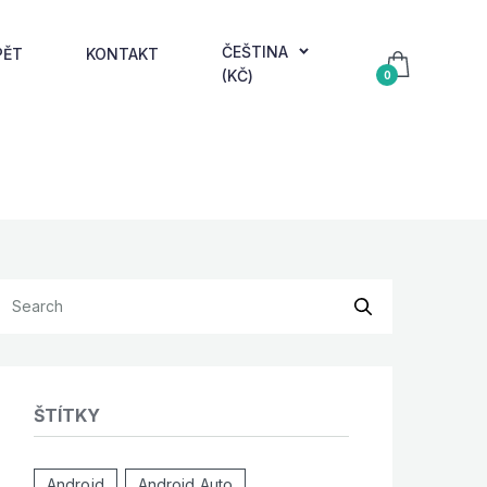
ČEŠTINA
PĚT
KONTAKT
(KČ)
0
ŠTÍTKY
Android
Android Auto