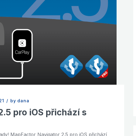
21
/
by dana
.5 pro iOS přichází s
tady! MapFactor Navigator 2.5 pro iOS přichází