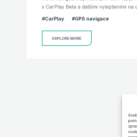
s CarPlay Beta a dalšími vylepšeními na 
CarPlay
GPS navigace
EXPLORE MORE
Soub
pomá
zpra
cook
negat