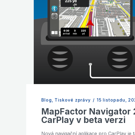
Blog
,
Tiskové zprávy
/
15 listopadu, 20
MapFactor Navigator 2
CarPlay v beta verzi
Nová navigační aplikace pro CarPlay je 