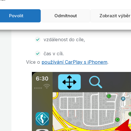
denní i noční mód aplikace
Povolit
Odmítnout
Zobrazit výběr
doba do cíle,
vzdálenost do cíle,
čas v cíli.
Více o
používání CarPlay s iPhonem
.