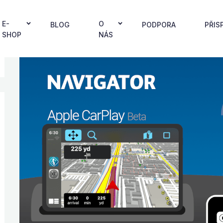
E-
O
BLOG
PODPORA
PŘIS
SHOP
NÁS