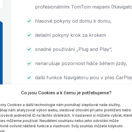
profesionálními TomTom mapami (Navigato
hlasové pokyny od domu k domu,
detailní pokyny krok za krokem
snadné používání „Plug and Play“,
nenarušuje pozornost řidiče během jízdy,
další funkce Navigatoru jsou v přes CarPlay
seznamy oblíbených míst
Co jsou Cookies a k čemu je potřebujeme?
body zájmu (points of interest)
ory Cookies a další technologie nám pomáhají zlepšovat naše služby,
hají nám analyzovat výkon webu, sledovat chování při jeho prohlížení nebo
aktuální dopravní informace (Live HD T
covávat jedinečné ID na těchto stránkách. V nastavení si můžete vybrat, kter
ies můžeme používat. Neudělení souhlasu nebo jeho odvolání může
ivně ovlivnit některé funkce a vlastnosti. Svůj souhlas můžete kdykoliv
2D i 3D mód navigace
lat.