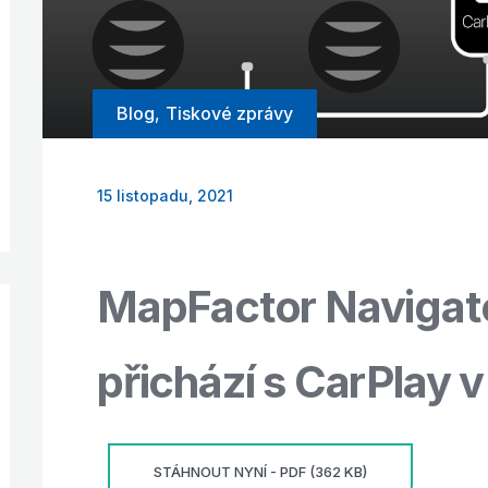
Blog
,
Tiskové zprávy
15 listopadu, 2021
MapFactor Navigato
přichází s CarPlay v
STÁHNOUT NYNÍ - PDF (362 KB)