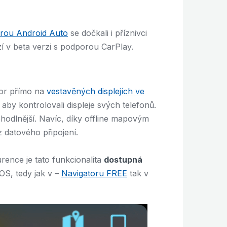
rou Android Auto
se dočkali i příznivci
zí v beta verzi s podporou CarPlay.
tor přímo na
vestavěných displejích ve
aby kontrolovali displeje svých telefonů.
hodlnější. Navíc, díky offline mapovým
 datového připojení.
rence je tato funkcionalita
dostupná
OS, tedy jak v –
Navigatoru FREE
tak v