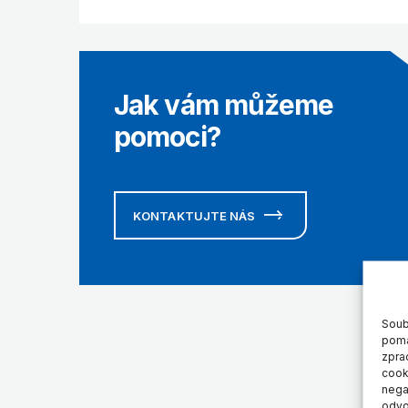
Jak vám můžeme
pomoci?
KONTAKTUJTE NÁS
Soub
pomá
zpra
cook
negat
odvo