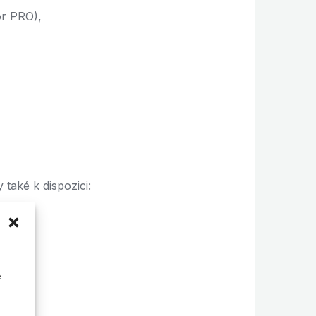
r PRO),
 také k dispozici:
raffic)
é