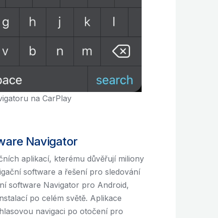
vigatoru na CarPlay
ware Navigator
ích aplikací, kterému důvěřují miliony
igační software a řešení pro sledování
ační software Navigator pro Android,
stalací po celém světě. Aplikace
 hlasovou navigaci po otočení pro