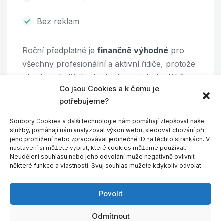
Bez reklam
Roční předplatné je
finančně výhodné
pro
všechny profesionální a aktivní řidiče, protože
obsahuje balíček všech placených doplňků
Co jsou Cookies a k čemu je
včetně nejnovějších profesionálních map za
potřebujeme?
zvýhodněnou cenu.
Soubory Cookies a další technologie nám pomáhají zlepšovat naše
A aby nekupovali zajíce v pytli, nabízíme
služby, pomáhají nám analyzovat výkon webu, sledovat chování při
jeho prohlížení nebo zpracovávat jedinečné ID na těchto stránkách. V
všem
prvních 7 dní na vyzkoušení zdarma
.
nastavení si můžete vybrat, které cookies můžeme používat.
Neudělení souhlasu nebo jeho odvolání může negativně ovlivnit
některé funkce a vlastnosti. Svůj souhlas můžete kdykoliv odvolat.
Povolit
Odmítnout