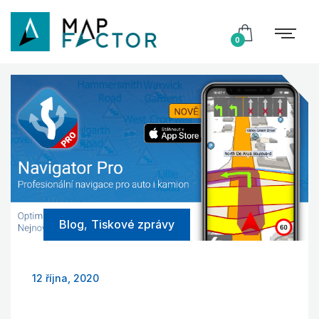
0
Blog
,
Tiskové zprávy
12 října, 2020