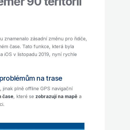
měř 90 teritorií
ru znamenalo zásadní změnu pro řidiče,
lném čase. Tato funkce, která byla
 iOS v listopadu 2019, nyní rychle
 problémům na trase
jinak plně offline GPS navigační
m čase
, které se
zobrazují na mapě
a
ci.