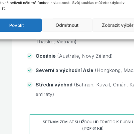
zácpám na silnicích.
ivně ovlivnit některé funkce a vlastnosti. Svůj souhlas můžete kdykoliv
Těchto 5 nových regionů zahrnuje:
lat.
Latinská Amerika
(Argentina, Brazílie, Ko
Povolit
Odmítnout
Zobrazit výběr
Jižní Asie
(Brunej Darussalam, Indie, Indoné
Thajsko, Vietnam)
Oceánie
(Austrálie, Nový Zéland)
Severní a východní Asie
(Hongkong, Maca
Střední východ
(Bahrajn, Kuvajt, Omán, K
emiráty)
SEZNAM ZEMÍ SE SLUŽBOU HD TRAFFIC K DUBNU
(.PDF 61 KB)