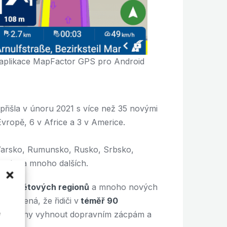
 aplikace MapFactor GPS pro Android
 přišla v únoru 2021 s více než 35 novými
ropě, 6 v Africe a 3 v Americe.
ďarsko, Rumunsko, Rusko, Srbsko,
aroko a mnoho dalších.
ch světových regionů
a mnoho nových
znamená, že řidiči v
téměř 90
 námahy vyhnout dopravním zácpám a
é