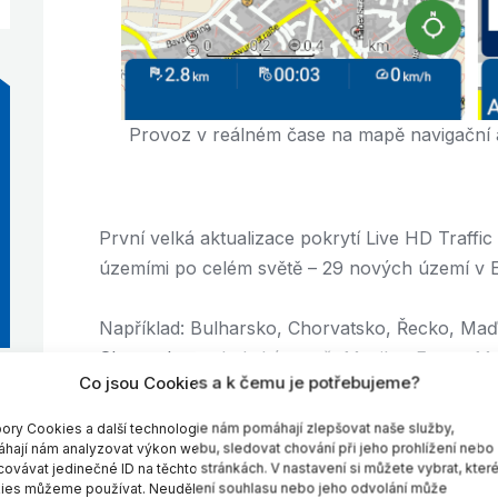
Provoz v reálném čase na mapě navigační
První velká aktualizace pokrytí Live HD Traffic
územími po celém světě – 29 nových území v Ev
Například: Bulharsko, Chorvatsko, Řecko, Ma
Slovensko, pobaltské země, Mexiko, Egypt, M
Co jsou Cookies a k čemu je potřebujeme?
Nyní v dubnu 2021 bylo přidáno dalších
5 nový
ory Cookies a další technologie nám pomáhají zlepšovat naše služby,
zemí s dopravním pokrytím v reálném čase. To 
hají nám analyzovat výkon webu, sledovat chování při jeho prohlížení nebo
oblastech po celém světě
se nyní mohou bez
covávat jedinečné ID na těchto stránkách. V nastavení si můžete vybrat, kter
ies můžeme používat. Neudělení souhlasu nebo jeho odvolání může